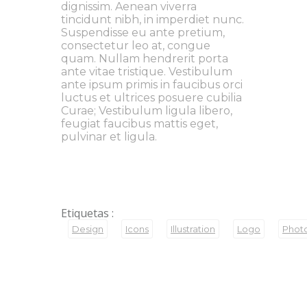
dignissim. Aenean viverra
tincidunt nibh, in imperdiet nunc.
Suspendisse eu ante pretium,
consectetur leo at, congue
quam. Nullam hendrerit porta
ante vitae tristique. Vestibulum
ante ipsum primis in faucibus orci
luctus et ultrices posuere cubilia
Curae; Vestibulum ligula libero,
feugiat faucibus mattis eget,
pulvinar et ligula.
Etiquetas :
Design
Icons
Illustration
Logo
Phot