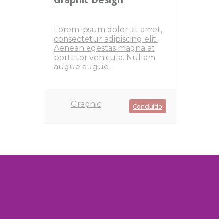
Lorem ipsum dolor sit amet,
consectetur adipiscing elit.
Aenean egestas magna at
porttitor vehicula. Nullam
augue augue.
Graphic
Concluído